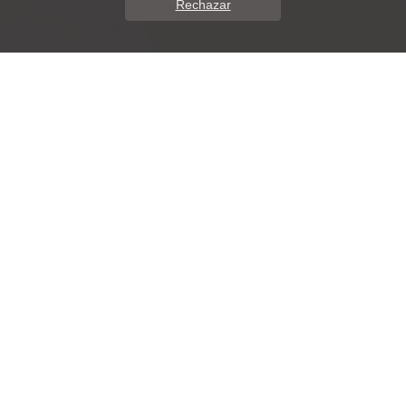
Rechazar
Sobre Nosotros
Estiltres Peluqueros
Situados en una de las calles
principales de Basbastro, estamos
orgullosos porque la gran mayoría de
nuestras clientas no esperan en