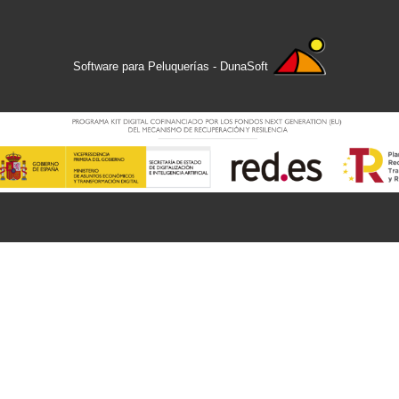
Software para Peluquerías - DunaSoft